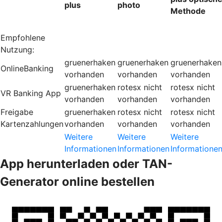
plus
photo
Methode
Empfohlene
Nutzung:
gruenerhaken
gruenerhaken
gruenerhaken
OnlineBanking
vorhanden
vorhanden
vorhanden
gruenerhaken
rotesx
nicht
rotesx
nicht
VR Banking App
vorhanden
vorhanden
vorhanden
Freigabe
gruenerhaken
rotesx
nicht
rotesx
nicht
Kartenzahlungen
vorhanden
vorhanden
vorhanden
Weitere
Weitere
Weitere
Informationen
Informationen
Informatione
App herunterladen oder TAN-
Generator online bestellen