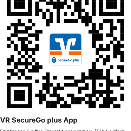
VR SecureGo plus App