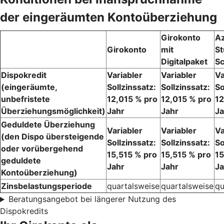
der eingeräumten Kontoüberziehung
Girokonto
Az
Girokonto
mit
St
Digitalpaket
Sc
Dispokredit
Variabler
Variabler
Va
(eingeräumte,
Sollzinssatz:
Sollzinssatz:
So
unbefristete
12,015 % pro
12,015 % pro
12
Überziehungsmöglichkeit)
Jahr
Jahr
Ja
Geduldete Überziehung
Variabler
Variabler
Va
(den Dispo übersteigende
Sollzinssatz:
Sollzinssatz:
So
oder vorübergehend
15,515 % pro
15,515 % pro
15
geduldete
Jahr
Jahr
Ja
Kontoüberziehung)
Zinsbelastungsperiode
quartalsweise
quartalsweise
qu
Beratungsangebot bei längerer Nutzung des
Dispokredits