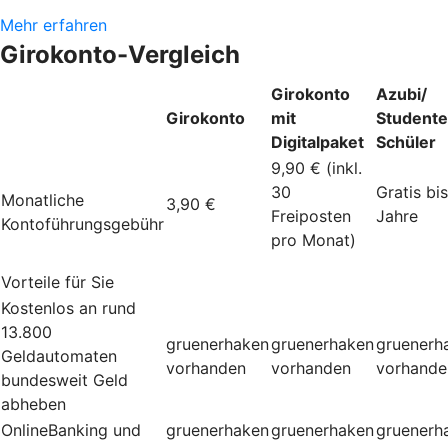
Mehr erfahren
Girokonto-Vergleich
Girokonto
Azubi/
Girokonto
mit
Studente
Digitalpaket
Schüler
9,90 € (inkl.
30
Gratis bi
Monatliche
3,90 €
Freiposten
Jahre
Kontoführungsgebühr
pro Monat)
Vorteile für Sie
Kostenlos an rund
13.800
gruenerhaken
gruenerhaken
gruenerh
Geldautomaten
vorhanden
vorhanden
vorhande
bundesweit Geld
abheben
OnlineBanking und
gruenerhaken
gruenerhaken
gruenerh