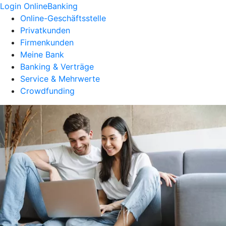
Login OnlineBanking
Online-Geschäftsstelle
Privatkunden
Firmenkunden
Meine Bank
Banking & Verträge
Service & Mehrwerte
Crowdfunding