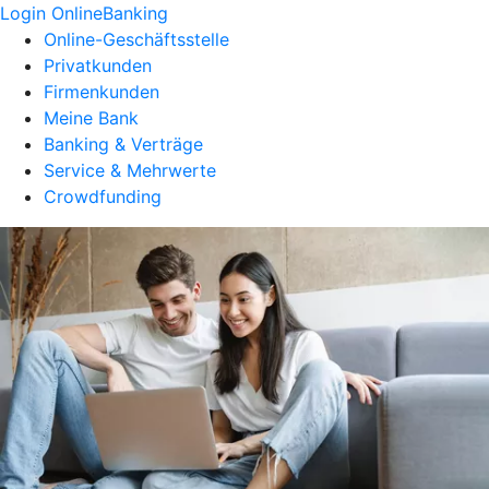
Login OnlineBanking
Online-Geschäftsstelle
Privatkunden
Firmenkunden
Meine Bank
Banking & Verträge
Service & Mehrwerte
Crowdfunding